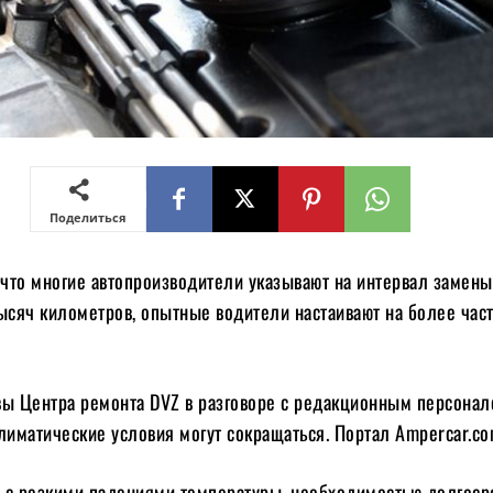
Поделиться
 что многие автопроизводители указывают на интервал замены
ысяч километров, опытные водители настаивают на более час
авы Центра ремонта DVZ в разговоре с редакционным персона
лиматические условия могут сокращаться. Портал Ampercar.c
 с резкими падениями температуры, необходимостью долгоср