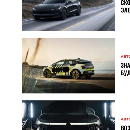
СКО
ЭЛ
АВТ
ЗНА
БУД
АВТ
ВОЗ