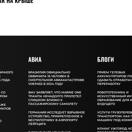
AR НА КРЫШЕ
АВИА
БЛОГИ
ЛИЧНОГО
БРАЗИЛИЯ ОФИЦИАЛЬНО
ПРИЕМ ГЕЛЕВЫХ
:
ОБВИНИЛА 16 ЧЕЛОВЕК В
АККУМУЛЯТОРОВ: П
 ГОДА
СМЕРТЕЛЬНОЙ АВИАКАТАСТРОФЕ
СДАВАТЬ ОТРАБОТА
VOEPASS В 2024 ГОДУ
ПЕРЕРАБОТКУ
 СО
ФАУ ЗАЯВЛЯЕТ, ЧТО MARINE ONE
РОБОТОТЕХНИКА И
ОРОМ
ТРАМПА НЕНАДОЛГО ПРОЛЕТЕЛ
ИСКУССТВЕННЫЙ ИН
СЛИШКОМ БЛИЗКО К
ОБРАЗОВАНИЕ ДЛЯ 
ПАССАЖИРСКОМУ САМОЛЕТУ
БУДУЩЕГО
АЖЕ
ИКЛОВ
ГЕРМАНИЯ ИССЛЕДУЕТ ВЗРЫВНОЕ
УСЛУГИ ГРУЗОПЕРЕВ
УСТРОЙСТВО, ПРИКРЕПЛЕННОЕ К
ТРАНСПОРТОМ: КАК
БЕСПИЛОТНИКУ В АЭРОПОРТУ
МАШИНУ ПОД КОНКР
О
ЛЕЙПЦИГА
КЛІНІНГ УЖГОРОД: К