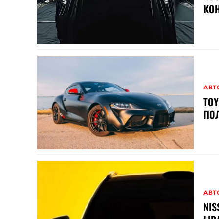
КОН
АВТ
TOY
ПО
АВТ
NIS