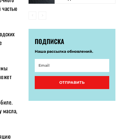
й частью
родских
ПОДПИСКА
е
Наша рассылка обновлений.
емы
может
ОТПРАВИТЬ
обиле.
у масла,
ляцию